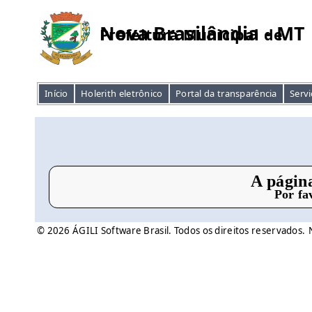
Nova Brasilândia - MT
Prefeitura Municipal de
Início
Holerith eletrônico
Portal da transparência
Servi
A págin
Por fa
© 2026 ÁGILI Software Brasil. Todos os direitos reservados.