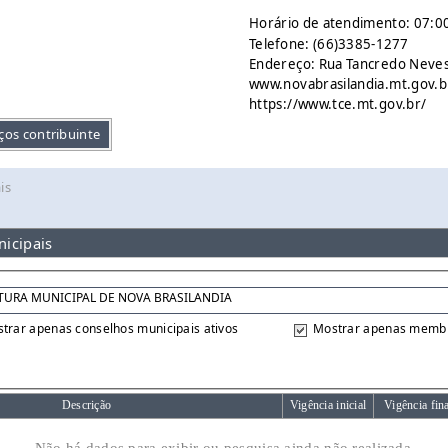
Horário de atendimento: 07:00
Telefone: (66)3385-1277
Endereço: Rua Tancredo Neves 
www.novabrasilandia.mt.gov.b
https://www.tce.mt.gov.br/
ços contribuinte
is
icipais
trar apenas conselhos municipais ativos
Mostrar apenas membr
Descrição
Vigência inicial
Vigência fin
Não há dados para exibir ou pesquisa ainda não realizada.