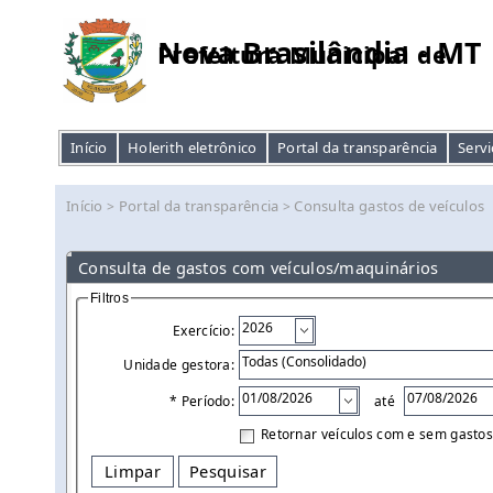
Nova Brasilândia - MT
Prefeitura Municipal de
Início
Holerith eletrônico
Portal da transparência
Servi
Início
Portal da transparência
Consulta gastos de veículos
>
>
Consulta de gastos com veículos/maquinários
Filtros
Exercício:
Unidade gestora:
* Período:
até
Retornar veículos com e sem gastos
Limpar
Pesquisar