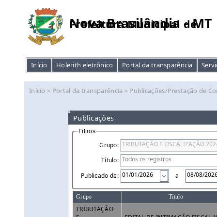
Nova Brasilândia - MT
Prefeitura Municipal de
Início
Holerith eletrônico
Portal da transparência
Servi
Início
Portal da transparência
Publicações/Prestação de Co
>
>
Publicações
Filtros
Grupo:
Título:
Publicado de:
a
Grupo
Título
TRIBUTAÇÃO