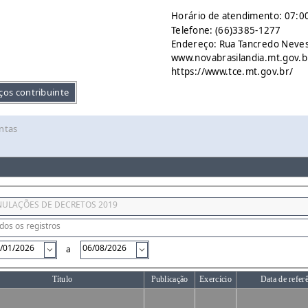
Horário de atendimento: 07:00
Telefone: (66)3385-1277
Endereço: Rua Tancredo Neves 
www.novabrasilandia.mt.gov.b
https://www.tce.mt.gov.br/
ços contribuinte
ntas
a
Título
Publicação
Exercício
Data de refer