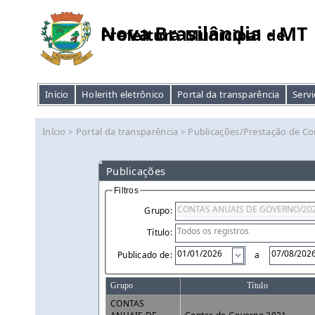
Nova Brasilândia - MT
Prefeitura Municipal de
Início
Holerith eletrônico
Portal da transparência
Servi
Início
Portal da transparência
Publicações/Prestação de Co
>
>
Publicações
Filtros
Grupo:
Título:
Publicado de:
a
Grupo
Título
CONTAS