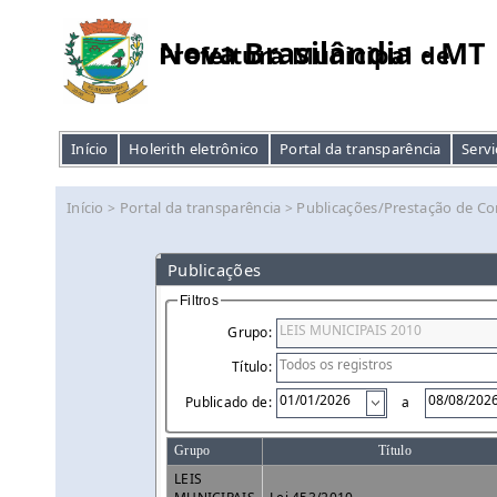
Nova Brasilândia - MT
Prefeitura Municipal de
Início
Holerith eletrônico
Portal da transparência
Servi
Início
Portal da transparência
Publicações/Prestação de Co
>
>
Publicações
Filtros
Grupo:
Título:
Publicado de:
a
Grupo
Título
LEIS