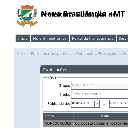
Nova Brasilândia - MT
Prefeitura Municipal de
Início
Holerith eletrônico
Portal da transparência
Servi
Início
Portal da transparência
Publicações/Prestação de Co
>
>
Publicações
Filtros
Grupo:
Título:
Publicado de:
a
Grupo
Título
CONVOCAÇÕES
Convocação Lidiane Fogaça Ne