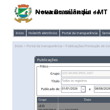
Nova Brasilândia - MT
Prefeitura Municipal de
Início
Holerith eletrônico
Portal da transparência
Servi
Início
Portal da transparência
Publicações/Prestação de Co
>
>
Publicações
Filtros
Grupo:
Título:
Publicado de:
a
Grupo
Título
LEIS