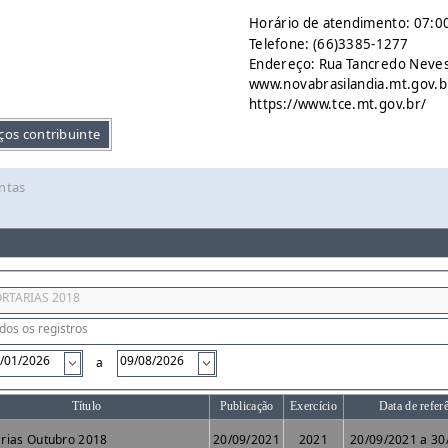
Horário de atendimento: 07:00
Telefone: (66)3385-1277
Endereço: Rua Tancredo Neves 
www.novabrasilandia.mt.gov.b
https://www.tce.mt.gov.br/
ços contribuinte
ntas
a
Título
Publicação
Exercício
Data de refer
arias Outubro 2018
20/09/2021
2021
20/09/2021 a 30