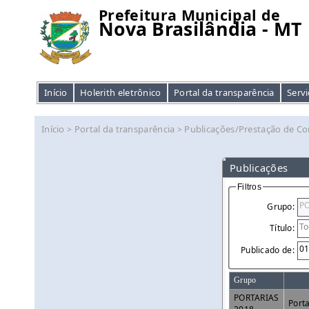
Prefeitura Municipal de
Nova Brasilândia - MT
Início
Holerith eletrônico
Portal da transparência
Servi
Início
Portal da transparência
Publicações/Prestação de Co
>
>
Publicações
Filtros
Grupo:
Título:
Publicado de:
Grupo
PORTARIAS
Port