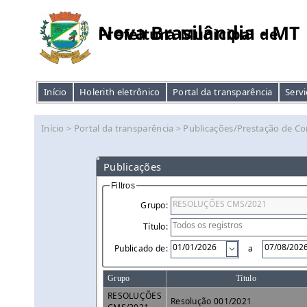
Nova Brasilândia - MT
Prefeitura Municipal de
Início
Holerith eletrônico
Portal da transparência
Servi
Início
Portal da transparência
Publicações/Prestação de Co
>
>
Publicações
Filtros
Grupo:
Título:
Publicado de:
a
Grupo
Título
RESOLUÇÕES
Resolução 001/2021