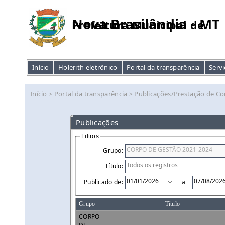
Nova Brasilândia - MT
Prefeitura Municipal de
Início
Holerith eletrônico
Portal da transparência
Servi
Início
Portal da transparência
Publicações/Prestação de Co
>
>
Publicações
Filtros
Grupo:
Título:
Publicado de:
a
Grupo
Título
CORPO