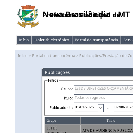
Nova Brasilândia - MT
Prefeitura Municipal de
Início
Holerith eletrônico
Portal da transparência
Servi
Início
Portal da transparência
Publicações/Prestação de Co
>
>
Publicações
Filtros
Grupo:
Título:
Publicado de:
a
Grupo
Título
LEI DE
ATA DE AUDIENCIA PUBLICA