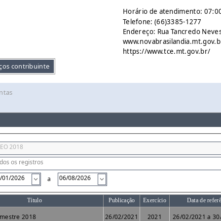
Horário de atendimento: 07:00
Telefone: (66)3385-1277
Endereço: Rua Tancredo Neves 
www.novabrasilandia.mt.gov.b
https://www.tce.mt.gov.br/
ços contribuinte
ntas
a
Título
Publicação
Exercício
Data de refer
imestre 2018
26/02/2021
2021
26/02/2021 a 30