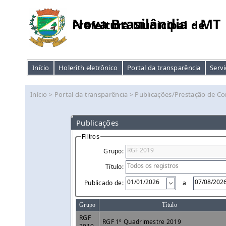
Nova Brasilândia - MT
Prefeitura Municipal de
Início
Holerith eletrônico
Portal da transparência
Servi
Início
Portal da transparência
Publicações/Prestação de Co
>
>
Publicações
Filtros
Grupo:
Título:
Publicado de:
a
Grupo
Título
RGF
RGF 1º Quadrimestre 2019