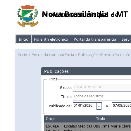
Nova Brasilândia - MT
Prefeitura Municipal de
Início
Holerith eletrônico
Portal da transparência
Servi
Início
Portal da transparência
Publicações/Prestação de Co
>
>
Publicações
Filtros
Grupo:
Título:
Publicado de:
a
Grupo
Título
ESCALA
Escalas Médicas UBS Irmã Maria Clara