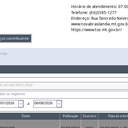
Horário de atendimento: 07:00
Telefone: (66)3385-1277
Endereço: Rua Tancredo Neves 
www.novabrasilandia.mt.gov.b
https://www.tce.mt.gov.br/
ços contribuinte
ntas
a
Título
Publicação
Exercício
Data de refer