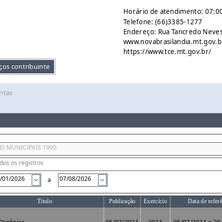
Horário de atendimento: 07:00
Telefone: (66)3385-1277
Endereço: Rua Tancredo Neves 
www.novabrasilandia.mt.gov.b
https://www.tce.mt.gov.br/
ços contribuinte
ntas
a
Título
Publicação
Exercício
Data de refer