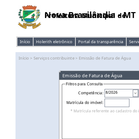
Nova Brasilândia - MT
Prefeitura Municipal de
Início
Holerith eletrônico
Portal da transparência
Servi
Início
Serviços contribuinte
Emissão de Fatura de Água
>
>
Emissão de Fatura de Água
Filtros para Consulta
Competência:
Matrícula do imóvel:
* Matrícula referente ao cadastro do 