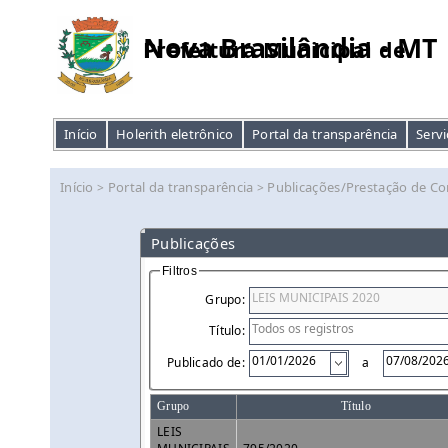
Nova Brasilândia - MT
Prefeitura Municipal de
Início
Holerith eletrônico
Portal da transparência
Servi
Início
Portal da transparência
Publicações/Prestação de Co
>
>
Publicações
Filtros
Grupo:
Título:
Publicado de:
a
Grupo
Título
LEIS