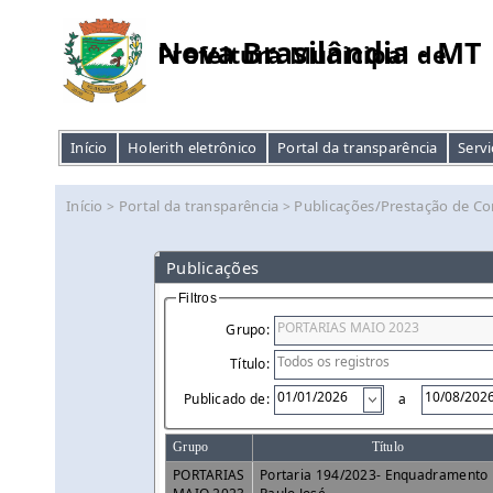
Nova Brasilândia - MT
Prefeitura Municipal de
Início
Holerith eletrônico
Portal da transparência
Servi
Início
Portal da transparência
Publicações/Prestação de Co
>
>
Publicações
Filtros
Grupo:
Título:
Publicado de:
a
Grupo
Título
PORTARIAS
Portaria 194/2023- Enquadramento