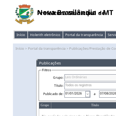
Nova Brasilândia - MT
Prefeitura Municipal de
Início
Holerith eletrônico
Portal da transparência
Servi
Início
Portal da transparência
Publicações/Prestação de Co
>
>
Publicações
Filtros
Grupo:
Título:
Publicado de:
a
Grupo
Título