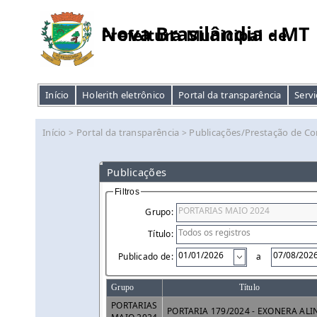
Nova Brasilândia - MT
Prefeitura Municipal de
Início
Holerith eletrônico
Portal da transparência
Servi
Início
Portal da transparência
Publicações/Prestação de Co
>
>
Publicações
Filtros
Grupo:
Título:
Publicado de:
a
Grupo
Título
PORTARIAS
PORTARIA 179/2024 - EXONERA ALI