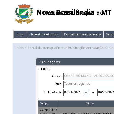
Nova Brasilândia - MT
Prefeitura Municipal de
Início
Holerith eletrônico
Portal da transparência
Servi
Início
Portal da transparência
Publicações/Prestação de Co
>
>
Publicações
Filtros
Grupo:
Título:
Publicado de:
a
Grupo
Título
CONSELHO