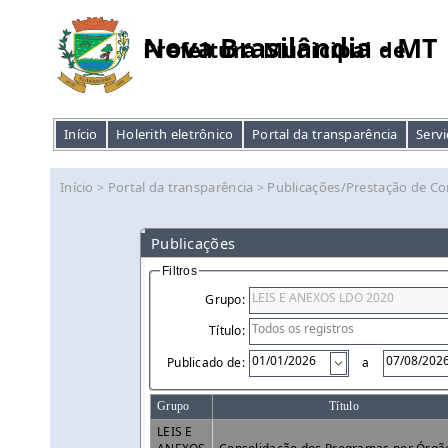
Nova Brasilândia - MT
Prefeitura Municipal de
Início
Holerith eletrônico
Portal da transparência
Servi
Início
Portal da transparência
Publicações/Prestação de Co
>
>
Publicações
Filtros
Grupo:
Título:
Publicado de:
a
Grupo
Título
LEIS E