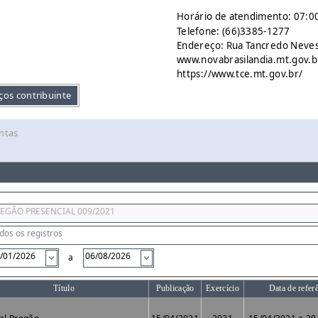
Horário de atendimento: 07:00
Telefone: (66)3385-1277
Endereço: Rua Tancredo Neves 
www.novabrasilandia.mt.gov.b
https://www.tce.mt.gov.br/
ços contribuinte
ntas
a
Título
Publicação
Exercício
Data de refer