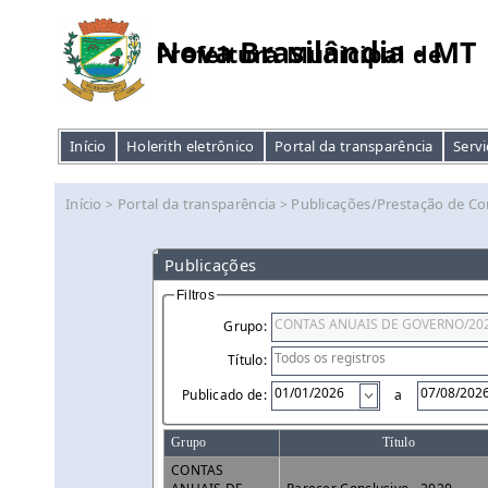
Nova Brasilândia - MT
Prefeitura Municipal de
Início
Holerith eletrônico
Portal da transparência
Servi
Início
Portal da transparência
Publicações/Prestação de Co
>
>
Publicações
Filtros
Grupo:
Título:
Publicado de:
a
Grupo
Título
CONTAS