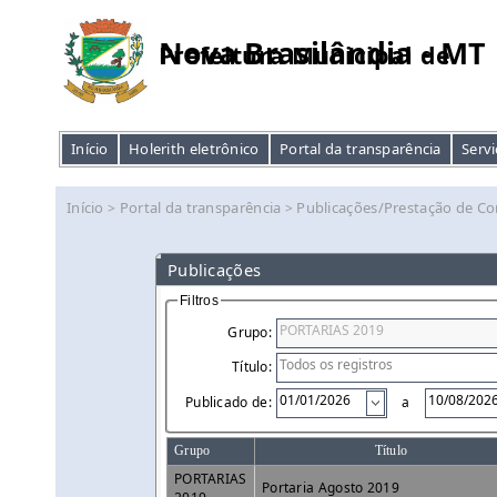
Nova Brasilândia - MT
Prefeitura Municipal de
Início
Holerith eletrônico
Portal da transparência
Servi
Início
Portal da transparência
Publicações/Prestação de Co
>
>
Publicações
Filtros
Grupo:
Título:
Publicado de:
a
Grupo
Título
PORTARIAS
Portaria Agosto 2019