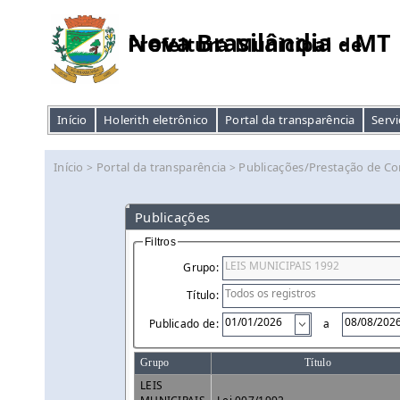
Nova Brasilândia - MT
Prefeitura Municipal de
Início
Holerith eletrônico
Portal da transparência
Servi
Início
Portal da transparência
Publicações/Prestação de Co
>
>
Publicações
Filtros
Grupo:
Título:
Publicado de:
a
Grupo
Título
LEIS