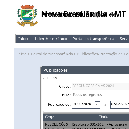
Nova Brasilândia - MT
Prefeitura Municipal de
Início
Holerith eletrônico
Portal da transparência
Servi
Início
Portal da transparência
Publicações/Prestação de Co
>
>
Publicações
Filtros
Grupo:
Título:
Publicado de:
a
Grupo
Título
RESOLUÇÕES
Resolução 005-2024 - Aprovação